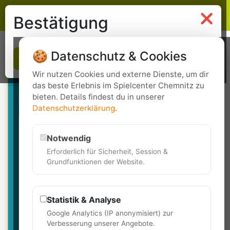
Lasergame Chemnitz
❌
Bestätigung
🍪 Datenschutz & Cookies
OK
Basic
Kindergeburtstag
Wir nutzen Cookies und externe Dienste, um dir
das beste Erlebnis im Spielcenter Chemnitz zu
bieten. Details findest du in unserer
für 5 Teilnehmer ab 1,40m
Datenschutzerklärung
.
3 Spiele LaserGame
Notwendig
Erforderlich für Sicherheit, Session &
5 x 0,4 l kühles Soft-Getränk
Grundfunktionen der Website.
bunt geschmückter Geburtstags-Tisch
Statistik & Analyse
Knabber- & Süßigkeitenkorb für alle
Google Analytics (IP anonymisiert) zur
Verbesserung unserer Angebote.