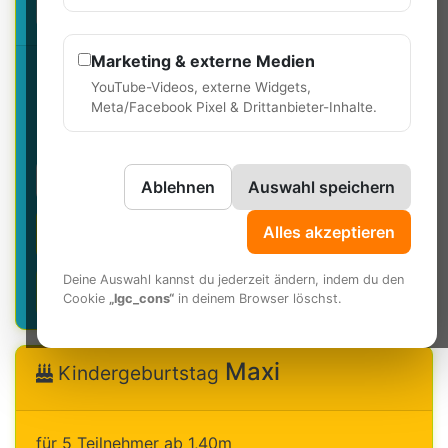
jeder weitere Party-Gast nur
22,70 €
Marketing & externe Medien
116 €
YouTube-Videos, externe Widgets,
Meta/Facebook Pixel & Drittanbieter-Inhalte.
weitere Informationen
Ablehnen
Auswahl speichern
telefonisch buchen
Alles akzeptieren
Deine Auswahl kannst du jederzeit ändern, indem du den
online buchen
Cookie
„lgc_cons“
in deinem Browser löschst.
Maxi
Kindergeburtstag
für 5 Teilnehmer ab 1,40m