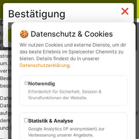
Lasergame Chemnitz
❌
Bestätigung
Datenschutz
🍪 Datenschutz & Cookies
Uns, der Rivagroup GmbH ist der Schutz Ihrer
OK
personenbezogenen Daten ein großes Anliegen. Wir
Wir nutzen Cookies und externe Dienste, um dir
behandeln alle uns übermittelten Daten entsprechend
das beste Erlebnis im Spielcenter Chemnitz zu
streng vertraulich und gehen damit verantwortungsvoll
bieten. Details findest du in unserer
um. Dies sehen wir im Einklang mit den gesetzlichen und
Datenschutzerklärung
.
vertraglichen Verpflichtungen, insbesondere aufgrund der
Bestimmungen der geltenden Datenschutzgesetze, als
Notwendig
besondere Pflicht unseres Unternehmens.
Erforderlich für Sicherheit, Session &
Daher informieren wir Sie, gemäß den einschlägigen
Grundfunktionen der Website.
Datenschutzbestimmungen, nämlich insbesondere
aufgrund der Datenschutz-Grundverordnung (DSGVO) und
dem DSG 2018 über die Datenverarbeiten, deren Zweck
Statistik & Analyse
und Ihre Rechte daraus.
Google Analytics (IP anonymisiert) zur
Verbesserung unserer Angebote.