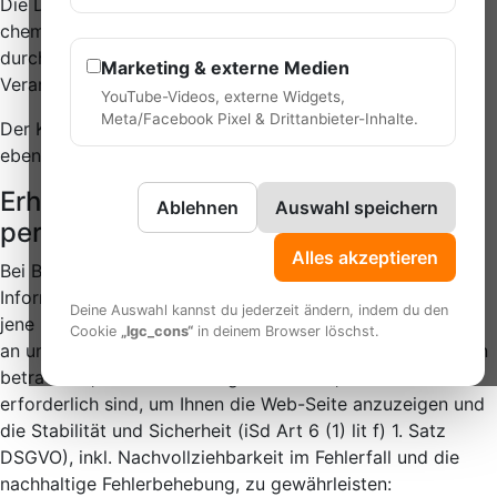
Die Datenverarbeitung auf der Homepage www.bowling-
chemnitz.de erfolgt zum Zeitpunkt der Datenerhebung
durch die verantwortliche Stelle und durch den
Marketing & externe Medien
Verantwortlichen:
YouTube-Videos, externe Widgets,
Meta/Facebook Pixel & Drittanbieter-Inhalte.
Der Kontakt zur Ausübung der Betroffenenrechte ist
ebenfalls über die obigen Daten herzustellen.
Erhebung und Verarbeitung
Ablehnen
Auswahl speichern
personenbezogener Daten
Alles akzeptieren
Bei Besuch unserer Web-Seite zur reinen
Informationsaufnahme werden aus technischen Gründen
Deine Auswahl kannst du jederzeit ändern, indem du den
jene personenbezogenen Daten erhoben, die Ihr Browser
Cookie
„lgc_cons“
in deinem Browser löschst.
an unsere Server übermittelt. Wenn Sie unsere Web-Seiten
betrachten, erheben wir folgende Daten, die technisch
erforderlich sind, um Ihnen die Web-Seite anzuzeigen und
die Stabilität und Sicherheit (iSd Art 6 (1) lit f) 1. Satz
DSGVO), inkl. Nachvollziehbarkeit im Fehlerfall und die
nachhaltige Fehlerbehebung, zu gewährleisten: